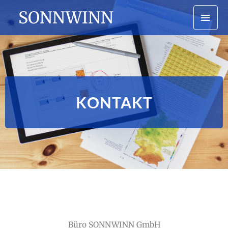
Zum
Hau
SONNWINN
Inhalt
springen
KONTAKT
Büro SONNWINN GmbH